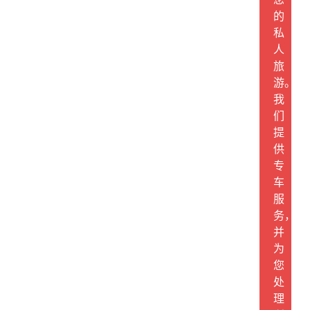
的
私
人
旅
游。
我
们
提
供
专
车
服
务，
并
为
您
处
理