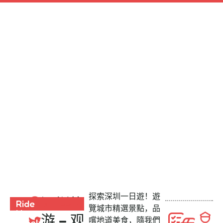
探索深圳一日遊！遊
深圳旅
Ride
Ride Us Freely
覽城市精選景點，品
Us
游 – 观
嚐地道美食，隨我們
Freely