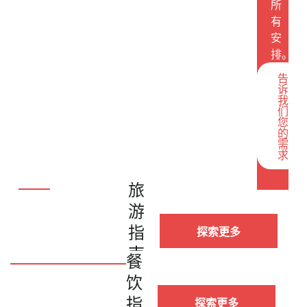
所
有
安
排。
告
诉
我
们
您
的
需
求
旅
游
指
探索更多
南
餐
饮
指
探索更多