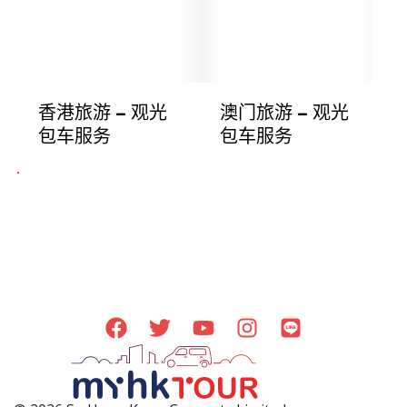
香港旅游 – 观光
澳门旅游 – 观光
包车服务
包车服务
#ShenzhenCarRentalWithDriver #ShenzhenPrivateTour #ShenzhenLuxuryCarRental #ShenzhenDayTour #ShenzhenTravelService #ShenzhenCharteredCar #ShenzhenCityTour #BestPrivateCarTourShenzhen #ShenzhenSightseeing
#ShenzhenVIPTransportation #PersonalizedShenzhenSightseeingRide #PersonalizedShenzhenTour #ShenzhenDayTrip