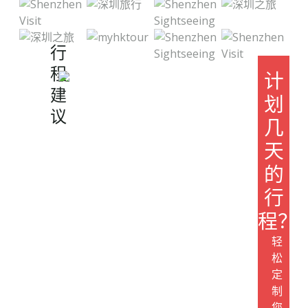
行
程
计
建
划
议
几
天
的
行
程？
轻
松
定
制
您