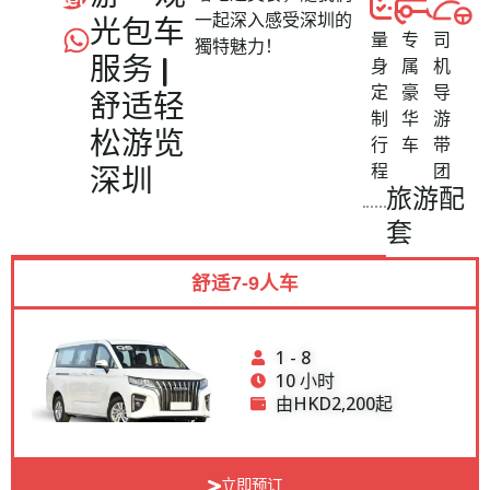
一起深入感受深圳的
光包车
量
专
司
獨特魅力！
服务 |
身
属
机
定
豪
导
舒适轻
制
华
游
松游览
行
车
带
程
团
深圳
旅游配
套
舒适7-9人车
1 - 8
10 小时
由HKD2,200起
立即预订