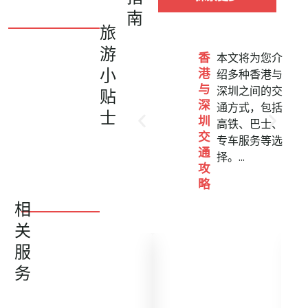
南
旅
游
香
本文将为您介
港
小
绍多种香港与
与
深圳之间的交
贴
深
通方式，包括
士
圳
高铁、巴士、
交
专车服务等选
通
择。...
攻
略
相
关
服
务