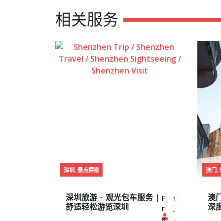
相关服务
深圳
,
景点探索
澳门
,
深圳旅游 – 观光包车服务 |
澳门
F
1
舒适轻松游览深圳
深
r
-
o