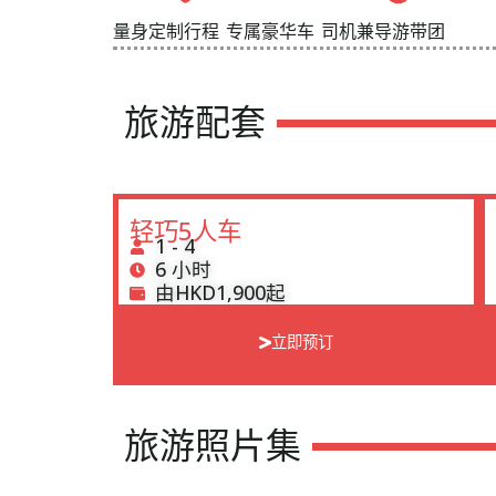
量身定制行程
专属豪华车
司机兼导游带团
旅游配套
轻巧5人车
1 - 4
6 小时
由HKD1,900起
立即预订
旅游照片集