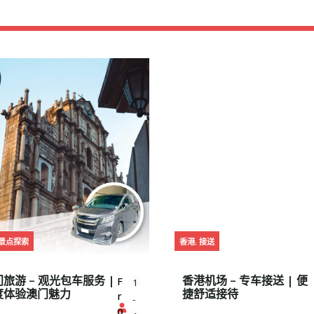
景点探索
香港
,
接送
旅游 – 观光包车服务 |
香港机场 – 专车接送 | 便
F
1
度体验澳门魅力
捷舒适接待
r
-
o