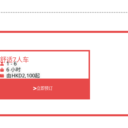
舒适7人车
1 - 6
6 小时
由HKD2,100起
立即预订