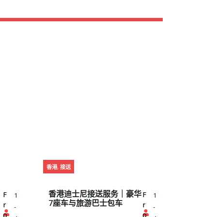
香港
,
接送
香港迪士尼接送服务｜豪华
F
F
1
1
7座车与旅游巴士包车
r
r
-
-
o
o