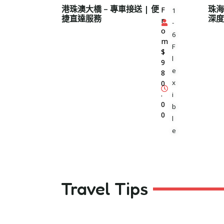
港珠澳大橋 – 專車接送 | 便
珠海
F
1
捷直達服務
深度
r
-
o
6
m
F
$
l
9
e
8
x
0
.
i
0
b
0
l
e
Travel Tips