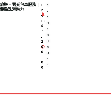
旅遊 – 觀光包車服務 |
F
1
體驗珠海魅力
r
-
o
1
m
3
$
1
2
0
,
H
2
0
o
0
u
.
r
0
s
0