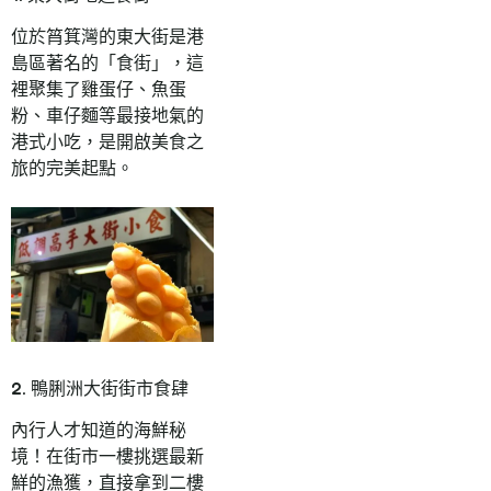
位於筲箕灣的東大街是港
島區著名的「食街」，這
裡聚集了雞蛋仔、魚蛋
粉、車仔麵等最接地氣的
港式小吃，是開啟美食之
旅的完美起點。
2. 鴨脷洲大街街市食肆
內行人才知道的海鮮秘
境！在街市一樓挑選最新
鮮的漁獲，直接拿到二樓