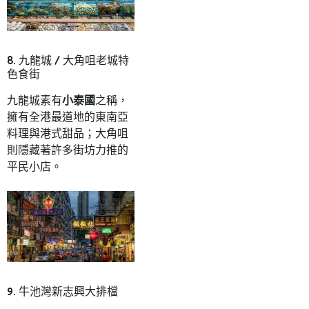
8. 九龍城 / 大角咀老城特
色食街
九龍城素有
小泰國
之稱，
擁有全港最道地的東南亞
料理與港式甜品；大角咀
則隱藏著許多街坊力推的
平民小店。
9. 牛池灣新志興大排檔