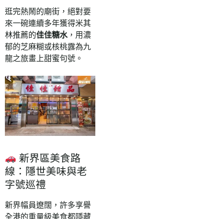
逛完熱鬧的廟街，絕對要
來一碗連續多年獲得米其
林推薦的
佳佳糖水
，用濃
郁的芝麻糊或核桃露為九
龍之旅畫上甜蜜句號。
新界區美食路
線：隱世美味與老
字號巡禮
新界幅員遼闊，許多享譽
全港的重量級美食都隱藏