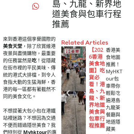
島、九龍、新界地
道美食與包車行程
推薦
來到香港這個享譽國際的
Related Articles
美食天堂
，除了欣賞維港
【202
香港美
夜景與盡情購物，最重要
6香港
食地圖
的任務當然是
吃
！從隱藏
美食地
推薦！
在街市裡的平民美味、傳
圖】吃
MyHKT
統的港式大排檔，到令人
貨必
our包
食指大動的生猛海鮮，香
看！港
車帶你
港的每一區都有著截然不
島、九
輕鬆吃
同的美食文化。
龍、新
遍港島
界地道
九龍茶
不想提著大包小包在港鐵
美食與
餐廳與
站裡迷路？不想因為交通
包車行
地道隱
不便而錯過隱世美食？我
程推薦
藏美
們特別從
Myhktour
的專