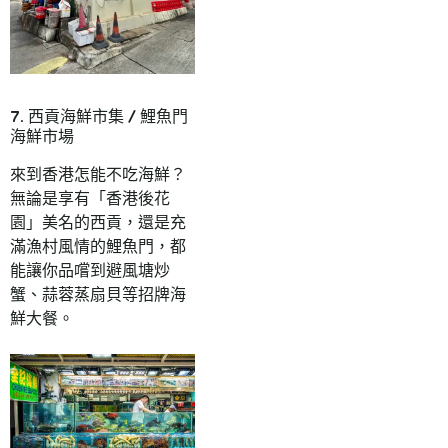
7. 西貢海鮮市集 / 鯉魚門
海鮮市場
來到香港怎能不吃海鮮？
無論是享有「香港後花
園」美名的西貢，還是充
滿漁村風情的鯉魚門，都
能讓你品嚐到避風塘炒
蟹、蒜蓉蒸扇貝等招牌海
鮮大餐。