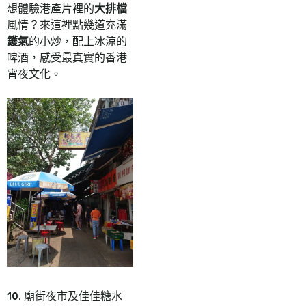
想體驗港產片裡的
大排檔
風情？來這裡點幾道充滿
鑊氣
的小炒，配上冰涼的
啤酒，感受最真實的香港
宵夜文化。
10. 廟街夜市及佳佳糖水