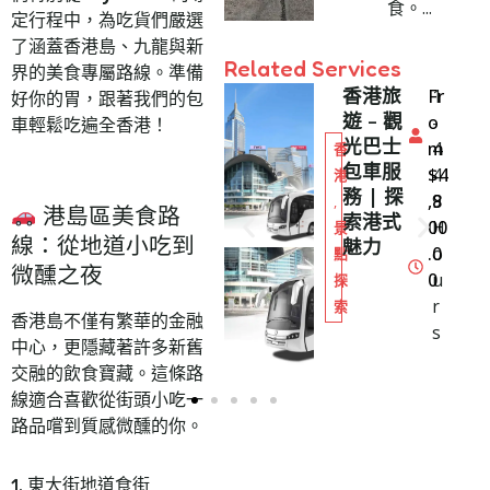
食。...
定行程中，為吃貨們嚴選
了涵蓋香港島、九龍與新
Related Services
界的美食專屬路線。準備
香港旅
香港旅
Fr
1
Fr
1
好你的胃，跟著我們的包
遊 – 觀
遊 – 觀
o
-
o
-
車輕鬆吃遍全香港！
光包車
光巴士
m
7
m
4
香
香
服務 |
包車服
$
9
2
$
4
4
港
港
舒適輕
務 | 探
,0
H
,8
9
,
,
港島區美食路
鬆遊覽
索港式
00
o
00
H
景
景
線：從地道小吃到
香港
魅力
.0
u
.0
o
點
點
微醺之夜
0
r
0
u
探
探
s
r
索
索
香港島不僅有繁華的金融
s
中心，更隱藏著許多新舊
交融的飲食寶藏。這條路
線適合喜歡從街頭小吃一
路品嚐到質感微醺的你。
1. 東大街地道食街