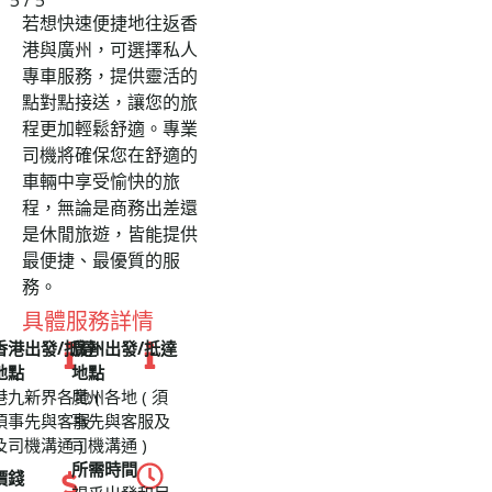
若想快速便捷地往返香
港與廣州，可選擇私人
專車服務，提供靈活的
點對點接送，讓您的旅
程更加輕鬆舒適。專業
司機將確保您在舒適的
車輛中享受愉快的旅
程，無論是商務出差還
是休閒旅遊，皆能提供
最便捷、最優質的服
務。
具體服務詳情
香港出發/抵達
廣州出發/抵達
地點
地點
港九新界各地 (
廣州各地 ( 須
須事先與客服
事先與客服及
及司機溝通 )
司機溝通 )
所需時間
價錢