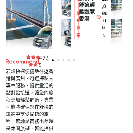
舒適輕
務 | 探
,0
H
,8
9
,
,
鬆遊覽
索港式
00
o
00
H
景
景
香港
魅力
.0
u
.0
o
點
點
0
r
0
u
探
探
s
r
索
索
s
4.7 /
Recommend
5
若想快速便捷地往返香
港與廣州，可選擇私人
專車服務，提供靈活的
點對點接送，讓您的旅
程更加輕鬆舒適。專業
司機將確保您在舒適的
車輛中享受愉快的旅
程，無論是商務出差還
是休閒旅遊，皆能提供