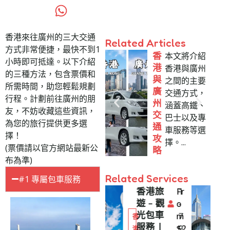
香港來往廣州的三大交通
Related Articles
方式非常便捷，最快不到1
香
本文將介紹
小時即可抵達。以下介紹
港
香港與廣州
的三種方法，包含票價和
與
之間的主要
所需時間，助您輕鬆規劃
廣
交通方式，
行程。計劃前往廣州的朋
州
涵蓋高鐵、
友，不妨收藏這些資訊，
交
巴士以及專
為您的旅行提供更多選
通
車服務等選
擇！
攻
擇。...
(票價請以官方網站最新公
略
布為準)
Related Services
#1 專屬包車服務
香港旅
香港旅
Fr
1
Fr
1
遊 – 觀
遊 – 觀
o
-
o
-
光包車
光巴士
m
7
m
4
香
香
服務 |
包車服
$
9
2
$
4
4
港
港