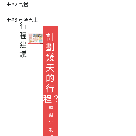
#2 高鐵
#3 直通巴士
行
程
計
建
劃
議
幾
天
的
行
程？
輕
鬆
定
制