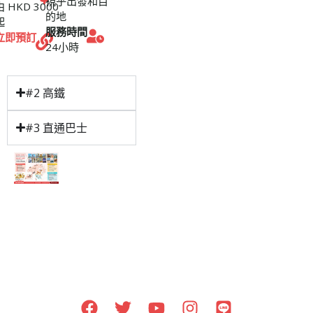
視乎出發和目
由 HKD 3000
的地
起
服務時間
立即預訂
24小時
#2 高鐵
#3 直通巴士