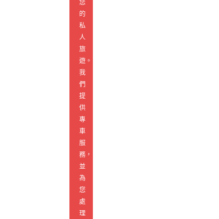
您
的
私
人
旅
遊。
我
們
提
供
專
車
服
務，
並
為
您
處
理